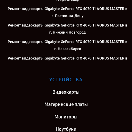
Ремонт видеокарты Gigabyte GeForce RTX 4070 Ti AORUS MASTER в
г. Ростов-на-Дону
Ремонт видеокарты Gigabyte GeForce RTX 4070 Ti AORUS MASTER в
г. Нижний Новгород
Ремонт видеокарты Gigabyte GeForce RTX 4070 Ti AORUS MASTER в
г. Новосибирск
Ремонт видеокарты Gigabyte GeForce RTX 4070 Ti AORUS MASTER в
г. Челябинск
Ремонт видеокарты Gigabyte GeForce RTX 4070 Ti AORUS MASTER в
УСТРОЙСТВА
г. Екатеринбург
Ремонт видеокарты Gigabyte GeForce RTX 4070 Ti AORUS MASTER в
Видеокарты
г. Воронеж
Материнские платы
Ремонт видеокарты Gigabyte GeForce RTX 4070 Ti AORUS MASTER в
г. Саратов
Мониторы
Ремонт видеокарты Gigabyte GeForce RTX 4070 Ti AORUS MASTER в
Ноутбуки
г. Самара