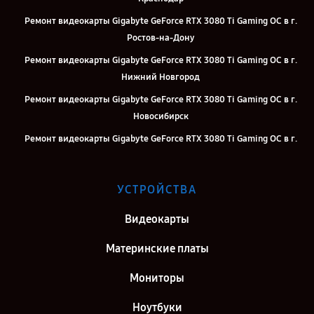
Ремонт видеокарты Gigabyte GeForce RTX 3080 Ti Gaming OC в г.
Ростов-на-Дону
Ремонт видеокарты Gigabyte GeForce RTX 3080 Ti Gaming OC в г.
Нижний Новгород
Ремонт видеокарты Gigabyte GeForce RTX 3080 Ti Gaming OC в г.
Новосибирск
Ремонт видеокарты Gigabyte GeForce RTX 3080 Ti Gaming OC в г.
Челябинск
Ремонт видеокарты Gigabyte GeForce RTX 3080 Ti Gaming OC в г.
УСТРОЙСТВА
Екатеринбург
Ремонт видеокарты Gigabyte GeForce RTX 3080 Ti Gaming OC в г.
Видеокарты
Воронеж
Материнские платы
Ремонт видеокарты Gigabyte GeForce RTX 3080 Ti Gaming OC в г.
Саратов
Мониторы
Ремонт видеокарты Gigabyte GeForce RTX 3080 Ti Gaming OC в г.
Ноутбуки
Самара