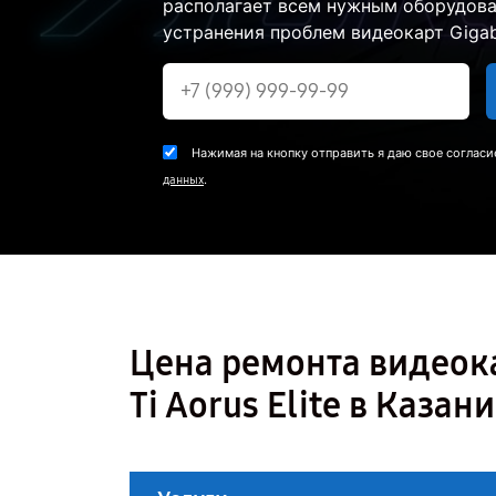
располагает всем нужным оборудова
устранения проблем видеокарт Gigab
Нажимая на кнопку отправить я даю свое согласи
.
данных
Цена ремонта видеока
Ti Aorus Elite в Казани