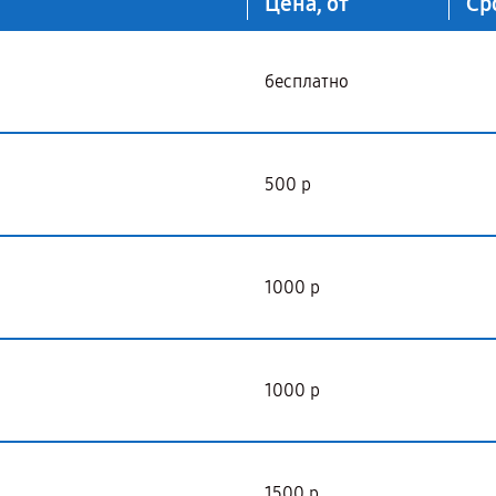
Цена, от
Ср
бесплатно
500 р
1000 р
1000 р
1500 р