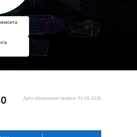
ремонта
нта
60
Дата обновления прайса:
02.08.2026