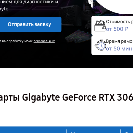
нием для диагностики и
yte.
Стоимость 
Отправить заявку
от 500 ₽
Время ремо
е на обработку моих
персональных
от 50 мин
рты Gigabyte GeForce RTX 30