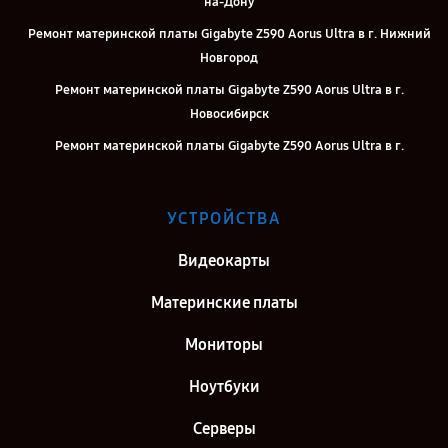
на-Дону
Ремонт материнской платы Gigabyte Z590 Aorus Ultra в г. Нижний
Новгород
Ремонт материнской платы Gigabyte Z590 Aorus Ultra в г.
Новосибирск
Ремонт материнской платы Gigabyte Z590 Aorus Ultra в г.
Челябинск
Ремонт материнской платы Gigabyte Z590 Aorus Ultra в г.
УСТРОЙСТВА
Екатеринбург
Ремонт материнской платы Gigabyte Z590 Aorus Ultra в г. Воронеж
Видеокарты
Ремонт материнской платы Gigabyte Z590 Aorus Ultra в г. Саратов
Материнские платы
Ремонт материнской платы Gigabyte Z590 Aorus Ultra в г. Самара
Мониторы
Ремонт материнской платы Gigabyte Z590 Aorus Ultra в г. Киров
Ноутбуки
Ремонт материнской платы Gigabyte Z590 Aorus Ultra в г. Москва
Ремонт материнской платы Gigabyte Z590 Aorus Ultra в г. Санкт-
Серверы
Петербург